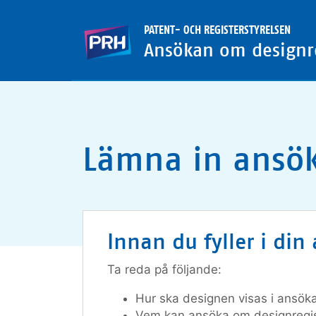
PATENT- OCH REGISTERSTYRELSEN
Ansökan om designre
Lämna in ansök
Innan du fyller i din
Ta reda på följande:
Hur ska designen visas i ansöka
Vem kan ansöka om designregis