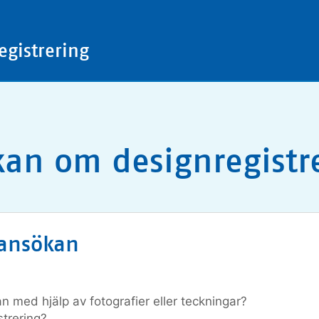
gistrering
an om designregistr
 ansökan
n med hjälp av fotografier eller teckningar?
trering?